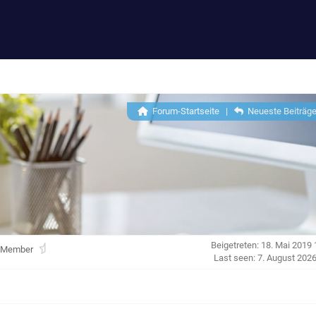
Forum-Startseite
|
Neueste Beiträg
Beigetreten: 18. Mai 2019 
 Member
Last seen: 7. August 2026