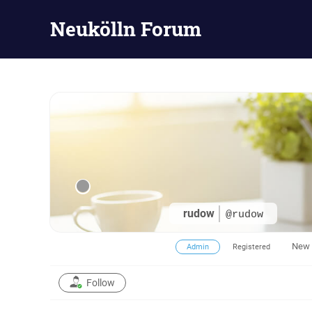
Neukölln Forum
Zum
Inhalt
springen
rudow
@rudow
New
Admin
Registered
Follow